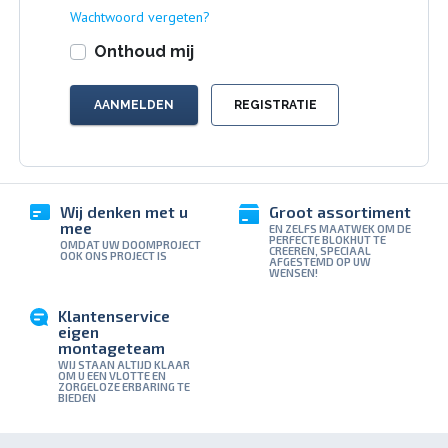
Wachtwoord vergeten?
Onthoud mij
REGISTRATIE
Wij denken met u
Groot assortiment
mee
EN ZELFS MAATWEK OM DE
PERFECTE BLOKHUT TE
OMDAT UW DOOMPROJECT
CREEREN, SPECIAAL
OOK ONS PROJECT IS
AFGESTEMD OP UW
WENSEN!
Klantenservice
eigen
montageteam
WIJ STAAN ALTIJD KLAAR
OM U EEN VLOTTE EN
ZORGELOZE ERBARING TE
BIEDEN