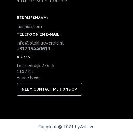
NEEM CONTACT MET ONS OP
BEDRIJFSNAAM:
Tuinhuis.com
TELEFOON EN E-MAIL:
info@blokhutwereld.nl
+31206440618
ADRES:
Legmeerdijk 276-6
1187 NL
Amstelveen
NEEM CONTACT MET ONS OP
Copyright © 2021 by Anteeo