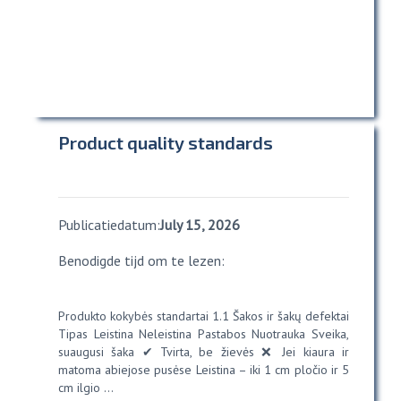
Product quality standards
Publicatiedatum:
July 15, 2026
Benodigde tijd om te lezen:
Produkto kokybės standartai 1.1 Šakos ir šakų defektai
Tipas Leistina Neleistina Pastabos Nuotrauka Sveika,
suaugusi šaka ✔ Tvirta, be žievės ❌ Jei kiaura ir
matoma abiejose pusėse Leistina – iki 1 cm pločio ir 5
cm ilgio ...